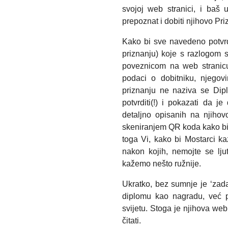
svojoj web stranici, i baš u
prepoznat i dobiti njihovo Priz
Kako bi sve navedeno potvrdil
priznanju) koje s razlogom s
poveznicom na web stranicu
podaci o dobitniku, njegov
priznanju ne naziva se Di
potvrditi(!) i pokazati da j
detaljno opisanih na njihov
skeniranjem QR koda kako bi p
toga Vi, kako bi Mostarci ka
nakon kojih, nemojte se lju
kažemo nešto ružnije.
Ukratko, bez sumnje je ‘zadat
diplomu kao nagradu, već pr
svijetu. Stoga je njihova we
čitati.