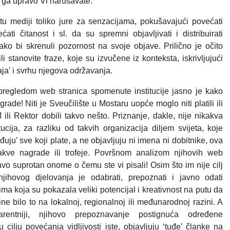
o ga upravo Vi narušavate.
tu mediji toliko jure za senzacijama, pokušavajući povećati
ati čitanost i sl. da su spremni objavljivati i distribuirati
ko bi skrenuli pozornost na svoje objave. Prilično je očito
ili stanovite fraze, koje su izvučene iz konteksta, iskrivljujući
ja’ i svrhu njegova održavanja.
regledom web stranica spomenute institucije jasno je kako
ade! Niti je Sveučilište u Mostaru uopće moglo niti platili ili
 ili Rektor dobili takvo nešto. Priznanje, dakle, nije nikakva
ucija, za razliku od takvih organizacija diljem svijeta, koje
uju’ sve koji plate, a ne objavljuju ni imena ni dobitnike, ova
ikakve nagrade ili trofeje. Površnom analizom njihovih web
vo suprotan onome o čemu ste vi pisali! Osim što im nije cilj
 njihovog djelovanja je odabrati, prepoznati i javno odati
ima koja su pokazala veliki potencijal i kreativnost na putu da
e bilo to na lokalnoj, regionalnoj ili međunarodnoj razini. A
rentniji, njihovo prepoznavanje postignuća određene
u cilju povećanja vidljivosti iste, objavljuju ‘tuđe’ članke na