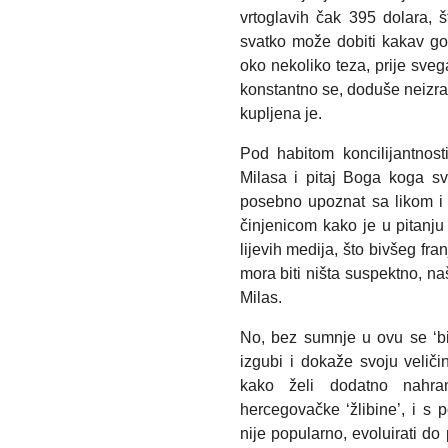
vrtoglavih čak 395 dolara, 
svatko može dobiti kakav god 
oko nekoliko teza, prije svega
konstantno se, doduše neizrav
kupljena je.
Pod habitom koncilijantnos
Milasa i pitaj Boga koga sv
posebno upoznat sa likom i
činjenicom kako je u pitanju
lijevih medija, što bivšeg fra
mora biti ništa suspektno, na
Milas.
No, bez sumnje u ovu se ‘bit
izgubi i dokaže svoju veliči
kako želi dodatno nahranit
hercegovačke ‘žlibine’, i s 
nije popularno, evoluirati do 