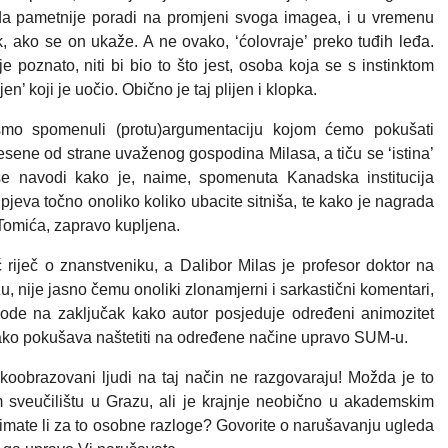
da pametnije poradi na promjeni svoga imagea, i u vremenu
k, ako se on ukaže. A ne ovako, ‘ćolovraje’ preko tuđih leđa.
e poznato, niti bi bio to što jest, osoba koja se s instinktom
en’ koji je uočio. Obično je taj plijen i klopka.
 smo spomenuli (protu)argumentaciju kojom ćemo pokušati
esene od strane uvaženog gospodina Milasa, a tiču se ‘istina’
 se navodi kako je, naime, spomenuta Kanadska institucija
pjeva točno onoliko koliko ubacite sitniša, te kako je nagrada
 Tomića, zapravo kupljena.
ć riječ o znanstveniku, a Dalibor Milas je profesor doktor na
u, nije jasno čemu onoliki zlonamjerni i sarkastični komentari,
avode na zaključak kako autor posjeduje određeni animozitet
ako pokušava naštetiti na određene načine upravo SUM-u.
koobrazovani ljudi na taj način ne razgovaraju! Možda je to
sveučilištu u Grazu, ali je krajnje neobično u akademskim
 imate li za to osobne razloge? Govorite o narušavanju ugleda