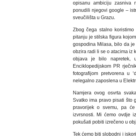
opisanu ambiciju zasniva 
ponudili njegovi google – ist
sveučilišta u Grazu.
Zbog čega stalno koristimo
pitanju je stilska figura koj
gospodina Milasa, bilo da je
obzira radi li se o atacima iz 
objava je bilo napretek,
Enciklopedijskom PR rječnik
fotografijom pretvorena u 
nelegalno zaposlena u Elektrop
Namjera ovog osvrta svaka
Svatko ima pravo pisati što 
pravorijek o svemu, pa će
izvrsnosti. Mi ćemo ovdje 
pokušati pobiti izrečeno u ob
Tek ćemo biti slobodni i iskoris