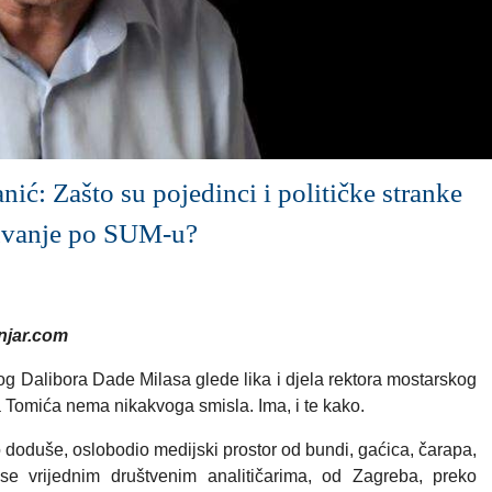
anić: Zašto su pojedinci i političke stranke
ljuvanje po SUM-u?
jar.com
og Dalibora Dade Milasa glede lika i djela rektora mostarskog
 Tomića nema nikakvoga smisla. Ima, i te kako.
 doduše, oslobodio medijski prostor od bundi, gaćica, čarapa,
 se vrijednim društvenim analitičarima, od Zagreba, preko