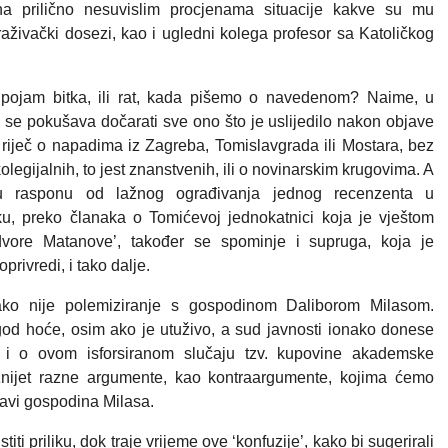
na prilično nesuvislim procjenama situacije kakve su mu
raživački dosezi, kao i ugledni kolega profesor sa Katoličkog
 pojam bitka, ili rat, kada pišemo o navedenom? Naime, u
om se pokušava dočarati sve ono što je uslijedilo nakon objave
 riječ o napadima iz Zagreba, Tomislavgrada ili Mostara, bez
kolegijalnih, to jest znanstvenih, ili o novinarskim krugovima. A
 u rasponu od lažnog ograđivanja jednog recenzenta u
u, preko članaka o Tomićevoj jednokatnici koja je vještom
‘dvore Matanove’, također se spominje i supruga, koja je
rivredi, i tako dalje.
ko nije polemiziranje s gospodinom Daliborom Milasom.
god hoće, osim ako je utuživo, a sud javnosti ionako donese
 i o ovom isforsiranom slučaju tzv. kupovine akademske
iznijet razne argumente, kao kontraargumente, kojima ćemo
javi gospodina Milasa.
titi priliku, dok traje vrijeme ove ‘konfuzije’, kako bi sugerirali