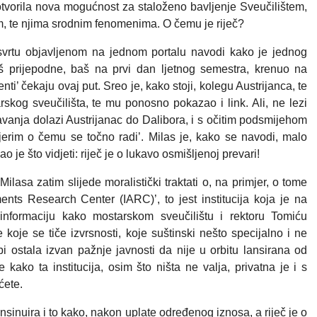
tvorila nova mogućnost za staloženo bavljenje Sveučilištem,
 te njima srodnim fenomenima. O čemu je riječ?
svrtu objavljenom na jednom portalu navodi kako je jednog
š prijepodne, baš na prvi dan ljetnog semestra, krenuo na
enti’ čekaju ovaj put. Sreo je, kako stoji, kolegu Austrijanca, te
kog sveučilišta, te mu ponosno pokazao i link. Ali, ne lezi
vanja dolazi Austrijanac do Dalibora, i s očitim podsmijehom
jerim o čemu se točno radi’. Milas je, kako se navodi, malo
 je što vidjeti: riječ je o lukavo osmišljenoj prevari!
ilasa zatim slijede moralistički traktati o, na primjer, o tome
ents Research Center (IARC)’, to jest institucija koja je na
 informaciju kako mostarskom sveučilištu i rektoru Tomiću
e koje se tiče izvrsnosti, koje suštinski nešto specijalno i ne
bi ostala izvan pažnje javnosti da nije u orbitu lansirana od
 kako ta institucija, osim što ništa ne valja, privatna je i s
ćete.
nsinuira i to kako, nakon uplate određenog iznosa, a riječ je o