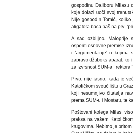
gospodinu Daliboru Milasu 
koje dolazi uoči svoj trenuta
Nije gospodin Tomić, koliko j
aligatora baca baš na prvi ‘plij
A sad ozbiljno. Maloprije
osporiti osnovne premise izn
i ‘argumentacije’ u kojima
zapravo džuboks aparat, koji 
za izvrsnost SUM-a i rektora
Prvo, nije jasno, kada je ve
Katoličkom sveučilištu u Graz
koji nesumnjivo čitatelja n
prema SUM-u i Mostaru, te k
Poštovani kolega Milas, viso
praksa na vašem Katoličkom 
krugovima. Nebitno je pritom