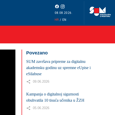
08.08.2026.
HR
/
EN
Povezano
SUM završava pripreme za digitalnu
akademsku godinu uz spremne eUpise i
eSilabuse
09.06.2026
Kampanja o digitalnoj sigurnosti
obuhvatila 10 tisuća učenika u ŽZH
05.06.2026