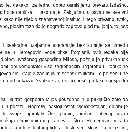
što je, dakako, za jednu dobro osmišljenu prevaru izdašno,
hoće certifikat. I tako dalje. Zaključno, u osvrtu se sve vrti
 kako nije riječ o znanstvenoj instituciji nego privatnoj tvrtki,
no, plasira teza da je nagrada zapravo plod muljanja, to jest:
ti i beskrajne uzajamne tolerancije bez sumnje se između
e ne u Hercegovini vode bitke. Potpisnik ovih redaka nije
 djelom uvaženog gospodina Milasa, pažnju je privukao tek
 omiljeni komentator više zagrebačkih umjereno ili radikalno
njevca čini krajnje zanimljivim scenskim likom. To po sebi i ne
š narod bi kazao ‘svatko svoju kapu nosi’, pa tako i gospodin
ku’ ili ‘rat’ gospodin Milas pouzdano nije priključio zato da
nu u porazu. Naprotiv, nastoji ostati vjerodostojan, dojam je
i svoje trijumfalističke porive, proširiti utjecaj izvan
položaja demisioniranog franjevca, što u Hercegovini nikada
položaja intelektualnog lidera, ili što već. Milas, kako se čini,