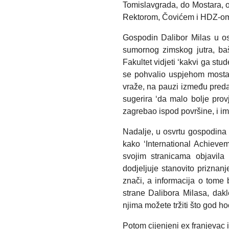
Tomislavgrada, do Mostara, o
Rektorom, Čovićem i HDZ-om,
Gospodin Dalibor Milas u o
sumornog zimskog jutra, ba
Fakultet vidjeti ‘kakvi ga stud
se pohvalio uspjehom mostars
vraže, na pauzi između preda
sugerira ‘da malo bolje prov
zagrebao ispod površine, i imao
Nadalje, u osvrtu gospodina M
kako ‘International Achievem
svojim stranicama objavila
dodjeljuje stanovito priznanj
znači, a informacija o tome 
strane Dalibora Milasa, dakle
njima možete tržiti što god ho
Potom cijenjeni ex franjevac i