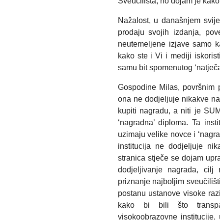
Sveučilišta, no dojam je kak
Nažalost, u današnjem svije
prodaju svojih izdanja, poveć
neutemeljene izjave samo ka
kako ste i Vi i mediji iskorist
samu bit spomenutog ‘natječa
Gospodine Milas, površnim p
ona ne dodjeljuje nikakve nagr
kupiti nagradu, a niti je SUM
‘nagradna’ diploma. Ta instit
uzimaju velike novce i ‘nagrađ
institucija ne dodjeljuje n
stranica stječe se dojam upra
dodjeljivanje nagrada, cilj
priznanje najboljim sveučilišt
postanu ustanove visoke razin
kako bi bili što transpa
visokoobrazovne institucije, 