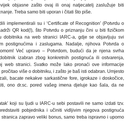
vijek objasne zašto ovaj ili onaj natjecatelj zaslužuje biti
nanje. Treba samo biti uporan i čitati što piše.
i implementirali su i ‘Certificate of Recognition’ (Potvrdu o
adrži QR kod(!), što Potvrdu o priznanju čini u biti fizičkom
 dobitnika na web stranici IARC-a, gdje se objavljuju svi
im postignućima i zaslugama. Nadalje, njihova Potvrda o
plomom! Već upravo – Potvrdom, budući da je njena svrha
e dobitnik izabran zbog konkretnih postignuća ili ostvarenja,
oj web stranici. Svatko može lako pronaći ove informacije
ročitao više o dobitniku, i zašto je baš isti odabran. Umjesto
zali, bacate nekakve sarkastične fore, igrokaze i doskočice,
titi, ono dr.sc. pored vašeg imena djeluje kao šala, da ne
ak’ koji su ljudi u IARC-u sebi postavili ne samo izdati tzv.
edstaviti pobjednika i učiniti vidljivim njegova postignuća
b stranica zapravo veliki bonus, samo treba ispravno i uporno