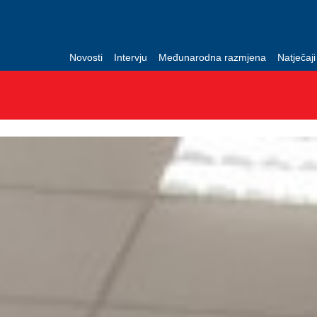
Novosti
Intervju
Međunarodna razmjena
Natječaji