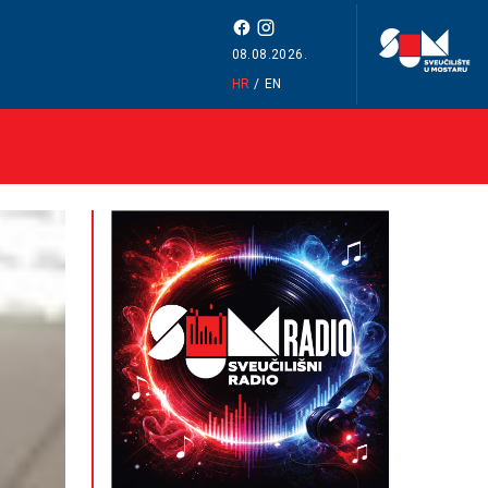
08.08.2026.
HR
/
EN