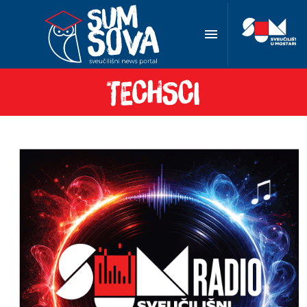
Trump i Alphabet postigli nagodbu: YouTube isplatit će
22,7 milijuna eura zbog blokade kanala
SOVA TechSci