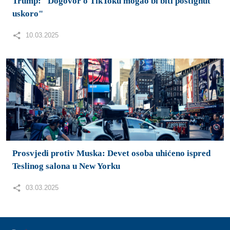
Trump: "Dogovor o TikToku mogao bi biti postignut
uskoro"
10.03.2025
Prosvjedi protiv Muska: Devet osoba uhićeno ispred
Teslinog salona u New Yorku
03.03.2025