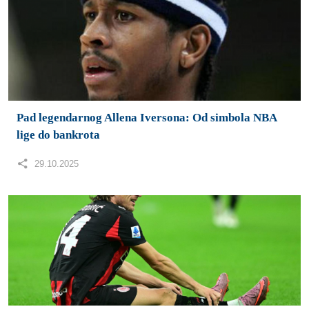
Modrićeva greška u fokusu nakon remija Atalante i
Milana u Bergamu
29.10.2025