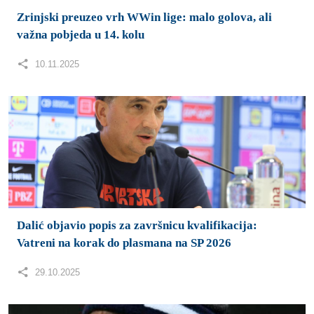
Dalić objavio popis za završnicu kvalifikacija:
Vatreni na korak do plasmana na SP 2026
29.10.2025
Pad legendarnog Allena Iversona: Od simbola NBA
lige do bankrota
29.10.2025