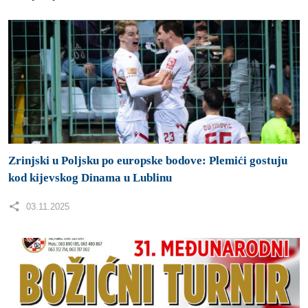
kod kijevskog Dinama u Lublinu
03.11.2025
Otvorene prijave za Božićni malonogometni turnir „
HVIDRA-MOSTAR 2025.“
31.10.2025