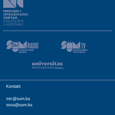
Kontakt:
mic@sum.ba
sova@sum.ba
Sva prava pridržana ©
SUMIT
2026