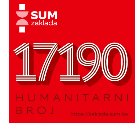
SOK Mostar bez izgubljenog seta slavio u gradskom
derbiju