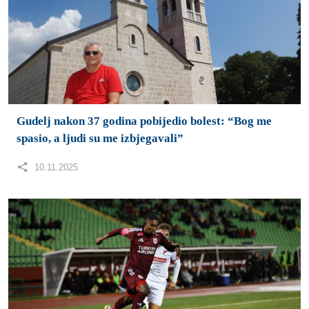
Zrinjski preuzeo vrh WWin lige: malo golova, ali
važna pobjeda u 14. kolu
10.11.2025