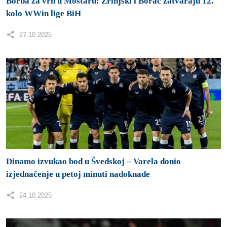
Dinamo izvukao bod u Švedskoj – Varela donio
izjednačenje u petoj minuti nadoknade
24.10.2025
Zrinjski poražen u Mainzu – domaćin slavio
minimalnim rezultatom 1:0