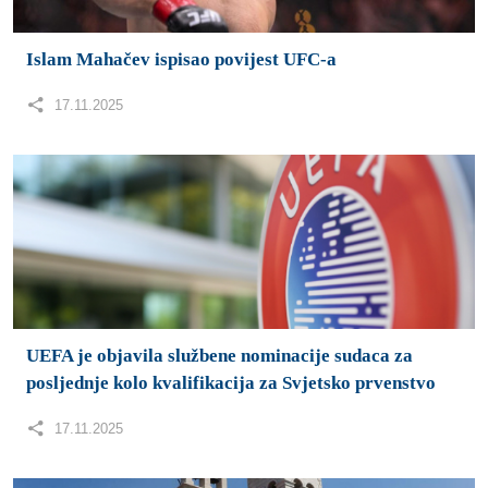
UEFA je objavila službene nominacije sudaca za
posljednje kolo kvalifikacija za Svjetsko prvenstvo
17.11.2025
Gudelj nakon 37 godina pobijedio bolest: “Bog me
spasio, a ljudi su me izbjegavali”
10.11.2025