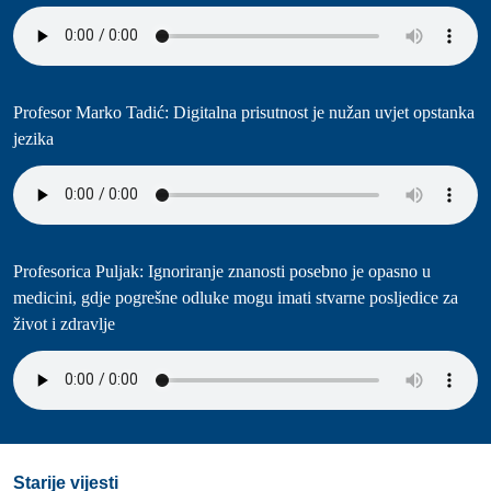
Profesorica Puljak: Ignoriranje znanosti posebno je opasno u
medicini, gdje pogrešne odluke mogu imati stvarne posljedice za
život i zdravlje
Starije vijesti
Zrinjski u Poljsku po europske bodove: Plemići gostuju