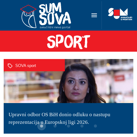
Upravni odbor OS BiH donio odluku o nastupu
Mostarski stolnotenisači dominirali Premijer ligom i
reprezentacija u Europskoj ligi 2026.
Stolac Openom 2025
SOVA sport
SOVA sport