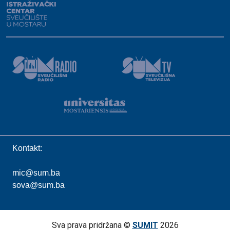
Kontakt:
mic@sum.ba
sova@sum.ba
Sva prava pridržana ©
SUMIT
2026