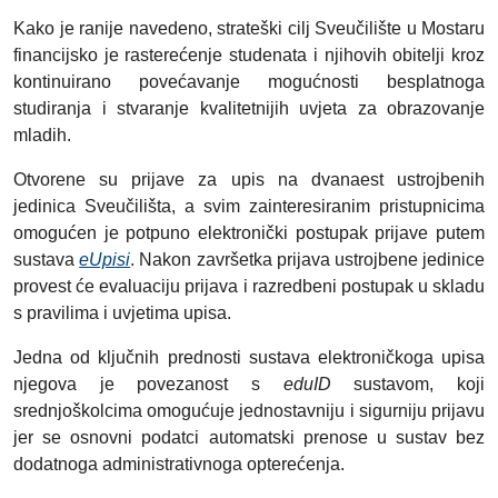
Kako je ranije navedeno, strateški cilj Sveučilište u Mostaru
financijsko je rasterećenje studenata i njihovih obitelji kroz
kontinuirano povećavanje mogućnosti besplatnoga
studiranja i stvaranje kvalitetnijih uvjeta za obrazovanje
mladih.
Otvorene su prijave za upis na dvanaest ustrojbenih
jedinica Sveučilišta, a svim zainteresiranim pristupnicima
omogućen je potpuno elektronički postupak prijave putem
sustava
eUpisi
. Nakon završetka prijava ustrojbene jedinice
provest će evaluaciju prijava i razredbeni postupak u skladu
s pravilima i uvjetima upisa.
Jedna od ključnih prednosti sustava elektroničkoga upisa
njegova je povezanost s
eduID
sustavom, koji
srednjoškolcima omogućuje jednostavniju i sigurniju prijavu
jer se osnovni podatci automatski prenose u sustav bez
dodatnoga administrativnoga opterećenja.