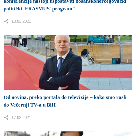
konferencije nastoji uspostaviti bosanskohercegovački
politički 'ERASMUS' program"
18.03.2021
Od novina, preko portala do televizije – kako smo rasli
do Večernji TV-a u BiH
17.02.2021