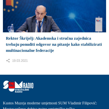
Rektor Škrijelj: Akademska i stručna zajednica
trebaju ponuditi odgovor na pitanje kako stabilizirati
multinacionalne federacije
19.03.2021
Kustos Muzeja moderne umjetnosti SUM Vladimir Filipović:
Mostar večeras dobiva trajnu umjetničku točku