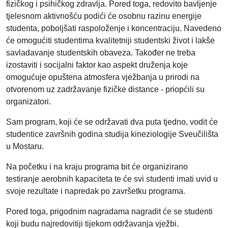
fizičkog i psihičkog zdravlja. Pored toga, redovito bavljenje
tjelesnom aktivnošću podići će osobnu razinu energije
studenta, poboljšati raspoloženje i koncentraciju. Navedeno
će omogućiti studentima kvalitetniji studentski život i lakše
savladavanje studentskih obaveza. Također ne treba
izostaviti i socijalni faktor kao aspekt druženja koje
omogućuje opuštena atmosfera vježbanja u prirodi na
otvorenom uz zadržavanje fizičke distance - priopćili su
organizatori.
Sam program, koji će se održavati dva puta tjedno, vodit će
studentice završnih godina studija kineziologije Sveučilišta
u Mostaru.
Na početku i na kraju programa bit će organizirano
testiranje aerobnih kapaciteta te će svi studenti imati uvid u
svoje rezultate i napredak po završetku programa.
Pored toga, prigodnim nagradama nagradit će se studenti
koji budu najredovitiji tijekom održavanja vježbi.